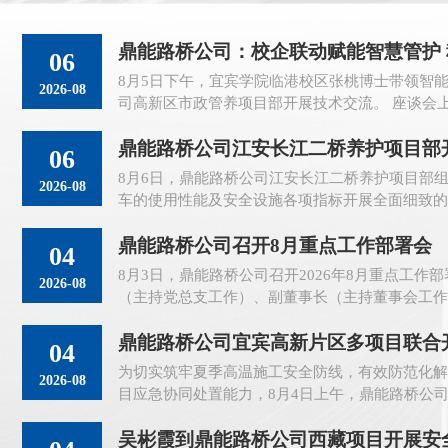
鼎能路桥公司：校企联动赋能智慧管护
06
8月5日下午，宜宾学院临港校区张桃博士带领智
2026-08
司高新区市政管养项目部开展技术交流。 座谈会
人工巡查依...
鼎能路桥公司江安长江二桥养护项目部
06
8月6日，鼎能路桥公司江安长江二桥养护项目部
护工...
2026-08
车的使用性能及安全设施各项指标开展全面细致的
养护作业安全高效推...
鼎能路桥公司召开8月重点工作部署会
04
8月3日，鼎能路桥公司召开2026年8月重点工作
2026-08
（主持党总支工作）、副董事长（主持董事会工作
导班子、各职能部门负责人参...
鼎能路桥公司宜宾高新片区多项目联合
04
为切实筑牢夏季高温施工安全防线，有效防范化解
2026-08
目应急协同处置能力，8月4日上午，鼎能路桥公
温中暑应急演练。 ...
吴彬霞到鼎能路桥公司西藏项目开展安