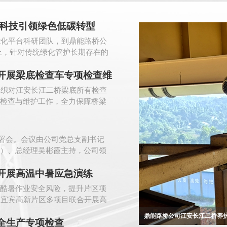
 科技引领绿色低碳转型
能化平台科研团队，到鼎能路桥公
上，针对传统绿化管护长期存在的
开展梁底检查车专项检查维
组织对江安长江二桥梁底所有检查
检查与维护工作，全力保障桥梁
部署会。会议由公司党总支副书记
）、总经理吴彬霞主持，公司领
开展高温中暑应急演练
酷暑作业安全风险，提升片区项
司宜宾高新片区多项目联合开展高
鼎能路桥公司召开8月重点工作
全生产专项检查