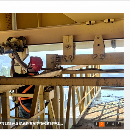
部署会
1
2
3
4
5