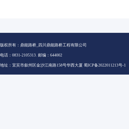
版权所有：鼎能路桥_四川鼎能路桥工程有限公司
电话：0831-2105313. 邮编：644002
地址：宜宾市叙州区金沙江南路158号华西大厦
蜀ICP备2022011213号-1